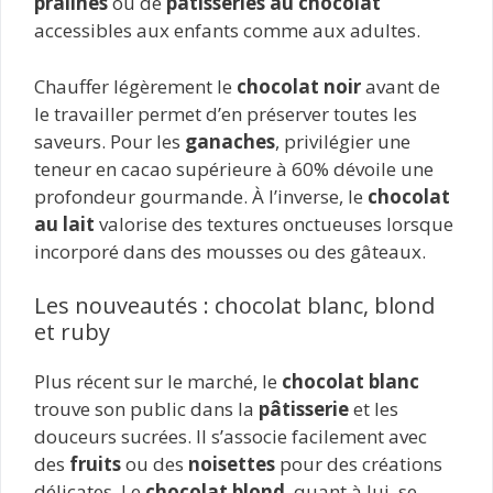
pralinés
ou de
pâtisseries au chocolat
accessibles aux enfants comme aux adultes.
Chauffer légèrement le
chocolat noir
avant de
le travailler permet d’en préserver toutes les
saveurs. Pour les
ganaches
, privilégier une
teneur en cacao supérieure à 60% dévoile une
profondeur gourmande. À l’inverse, le
chocolat
au lait
valorise des textures onctueuses lorsque
incorporé dans des mousses ou des gâteaux.
Les nouveautés : chocolat blanc, blond
et ruby
Plus récent sur le marché, le
chocolat blanc
trouve son public dans la
pâtisserie
et les
douceurs sucrées. Il s’associe facilement avec
des
fruits
ou des
noisettes
pour des créations
délicates. Le
chocolat blond
, quant à lui, se