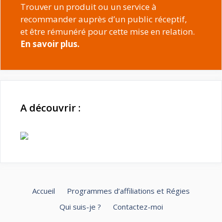
:
Trouver un produit ou un service à
recommander auprès d’un public réceptif,
et être rémunéré pour cette mise en relation.
En savoir plus.
A découvrir :
Accueil
Programmes d’affiliations et Régies
Qui suis-je ?
Contactez-moi