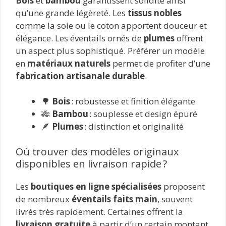
Bois
et
bambou
garantissent solidité ainsi
qu’une grande légèreté. Les
tissus nobles
comme la soie ou le coton apportent douceur et
élégance. Les éventails ornés de
plumes
offrent
un aspect plus sophistiqué. Préférer un modèle
en
matériaux naturels
permet de profiter d’une
fabrication artisanale durable
.
🌳
Bois
: robustesse et finition élégante
🎋
Bambou
: souplesse et design épuré
🪶
Plumes
: distinction et originalité
Où trouver des modèles originaux
disponibles en livraison rapide ?
Les
boutiques en ligne spécialisées
proposent
de nombreux
éventails faits main
, souvent
livrés très rapidement. Certaines offrent la
livraison gratuite
à partir d’un certain montant,