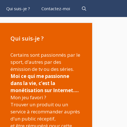
Qui suis-je ?
Contactez-moi
Qui suis-je ?
Certains sont passionnés par le
sport, d’autres par des
émission de tv ou des séries.
Moi ce qui me passionne
dans la vie, c’est la
monétisation sur Internet….
Mon jeu favori ?
Trouver un produit ou un
service à recommander auprès
d’un public réceptif,
et être rémunéré pour cette