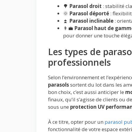
🌳
Parasol droit
: stabilité c
🌞
Parasol déporté
: flexibil
⏫
Parasol inclinable
: orient
👨‍💼
Parasol haut de gamm
pour donner une touche élég
Les types de paraso
professionnels
Selon l’environnement et l’expérienc
parasols
sortent du lot dans les am
bon choix, c’est aussi anticiper le
mo
finaux, qu’il s’agisse de clients ou
sous une
protection UV performa
À ce titre, opter pour un
parasol pub
fonctionnalité de votre espace exté