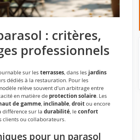
parasol : critères,
ges professionnels
ournable sur les
terrasses
, dans les
jardins
rs dédiés à la restauration. Pour les
modèle relève souvent d’un arbitrage entre
icacité en matière de
protection solaire
. Les
 haut de gamme
,
inclinable
,
droit
ou encore
a différence sur la
durabilité
, le
confort
s clients ou collaborateurs.
niques pour un parasol