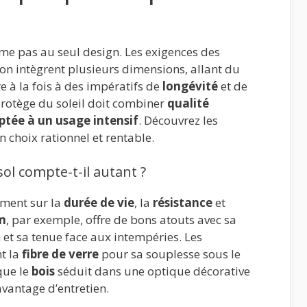
me pas au seul design. Les exigences des
ion intègrent plusieurs dimensions, allant du
e à la fois à des impératifs de
longévité
et de
protège du soleil doit combiner
qualité
ptée à un usage intensif
. Découvrez les
n choix rationnel et rentable.
ol compte-t-il autant ?
ement sur la
durée de vie
, la
résistance
et
m
, par exemple, offre de bons atouts avec sa
n et sa tenue face aux intempéries. Les
t la
fibre de verre
pour sa souplesse sous le
que le
bois
séduit dans une optique décorative
vantage d’entretien.