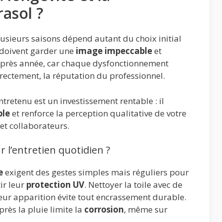
asol ?
usieurs saisons dépend autant du choix initial
 doivent garder une
image impeccable
et
 après année, car chaque dysfonctionnement
directement, la réputation du professionnel.
tretenu est un investissement rentable : il
ble
et renforce la perception qualitative de votre
et collaborateurs.
 l’entretien quotidien ?
e
exigent des gestes simples mais réguliers pour
ir leur
protection UV
. Nettoyer la toile avec de
s leur apparition évite tout encrassement durable.
rès la pluie limite la
corrosion
, même sur