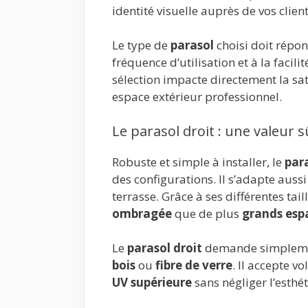
identité visuelle auprès de vos clien
Le type de
parasol
choisi doit répond
fréquence d’utilisation et à la facil
sélection impacte directement la sati
espace extérieur professionnel.
Le parasol droit : une valeur s
Robuste et simple à installer, le
para
des configurations. Il s’adapte auss
terrasse. Grâce à ses différentes tail
ombragée
que de plus
grands esp
Le
parasol droit
demande simplement
bois
ou
fibre de verre
. Il accepte v
UV supérieure
sans négliger l’esthé