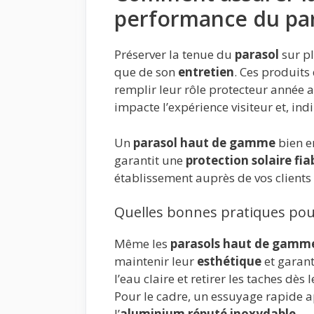
performance du par
Préserver la tenue du
parasol
sur pl
que de son
entretien
. Ces produits
remplir leur rôle protecteur année
impacte l’expérience visiteur et, in
Un
parasol haut de gamme
bien en
garantit une
protection solaire fia
établissement auprès de vos clients 
Quelles bonnes pratiques pour
Même les
parasols haut de gamm
maintenir leur
esthétique
et garant
l’eau claire et retirer les taches dè
Pour le cadre, un essuyage rapide ap
l’
aluminium réputé inoxydable
.