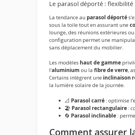
Le parasol déporté : flexibili
La tendance au
parasol déporté
s’e
sous la toile tout en assurant une
c
lounge, des réunions extérieures ou
configuration permet une manipulatio
sans déplacement du mobilier.
Les modèles
haut de gamme
privi
l’
aluminium
ou la
fibre de verre
, a
Certains intègrent une
inclinaison 
la lumière solaire de la journée.
📐
Parasol carré
: optimise l
🏖️
Parasol rectangulaire
: c
🔄
Parasol inclinable
: perme
Comment assurer la 